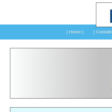
Vai
al
contenuto
| Home |
| Contatti