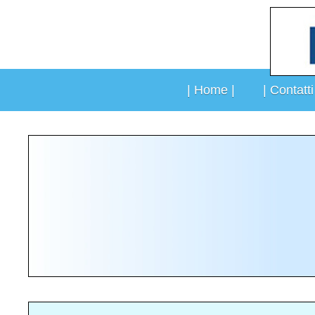
Vai
al
contenuto
| Home |
| Contatti