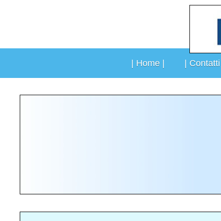
Vai
al
contenuto
| Home |
| Contatti