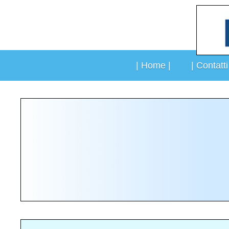
Vai
al
contenuto
| Home |
| Contatti