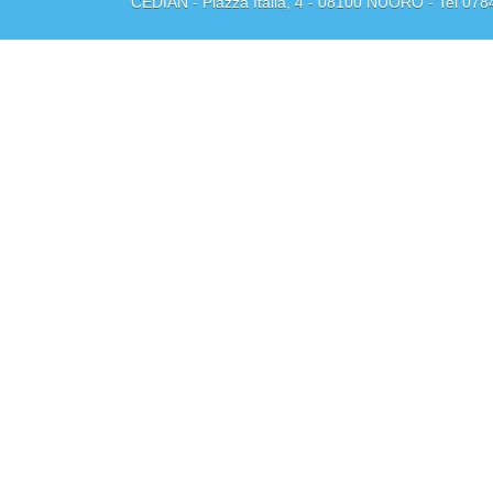
CEDIAN - Piazza Italia, 4 - 08100 NUORO - Tel 078