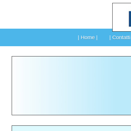
Vai
al
contenuto
| Home |
| Contatti