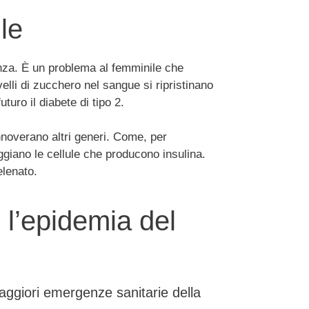
le
danza. È un problema al femminile che
velli di zucchero nel sangue si ripristinano
turo il diabete di tipo 2.
annoverano altri generi. Come, per
ggiano le cellule che producono insulina.
elenato.
e l’epidemia del
aggiori emergenze sanitarie della