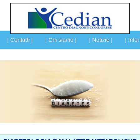
| Contatti |
| Chi siamo |
| Notizie |
| Info