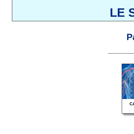
LE 
P
C